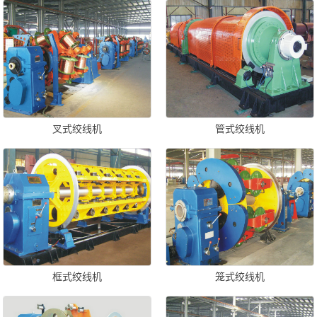
叉式绞线机
管式绞线机
框式绞线机
笼式绞线机