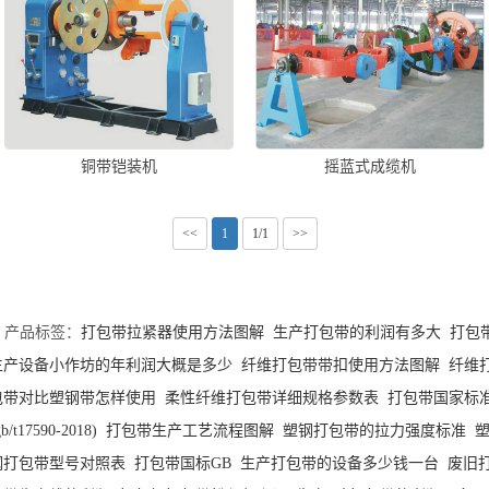
铜带铠装机
摇蓝式成缆机
<<
1
1/1
>>
产品标签：
打包带拉紧器使用方法图解
生产打包带的利润有多大
打包
生产设备小作坊的年利润大概是多少
纤维打包带带扣使用方法图解
纤维
包带对比塑钢带怎样使用
柔性纤维打包带详细规格参数表
打包带国家标
gb/t17590-2018)
打包带生产工艺流程图解
塑钢打包带的拉力强度标准
钢打包带型号对照表
打包带国标GB
生产打包带的设备多少钱一台
废旧