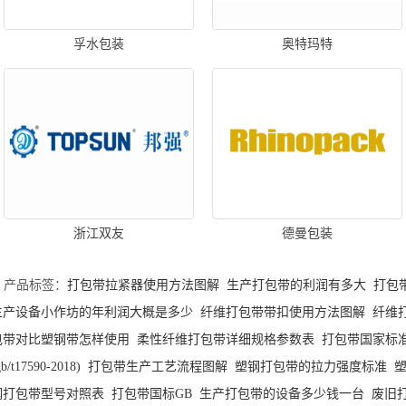
孚水包装
奥特玛特
浙江双友
德曼包装
产品标签：
打包带拉紧器使用方法图解
生产打包带的利润有多大
打包
生产设备小作坊的年利润大概是多少
纤维打包带带扣使用方法图解
纤维
包带对比塑钢带怎样使用
柔性纤维打包带详细规格参数表
打包带国家标
gb/t17590-2018)
打包带生产工艺流程图解
塑钢打包带的拉力强度标准
钢打包带型号对照表
打包带国标GB
生产打包带的设备多少钱一台
废旧